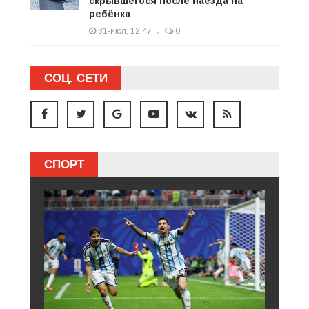
скрывшегося после наезда на
ребёнка
31-июл, 12:47
0
СОЦ. СЕТИ
СПОРТ