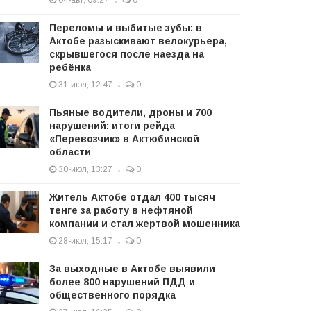
04-авг, 09:27
0
Переломы и выбитые зубы: в
Актобе разыскивают велокурьера,
скрывшегося после наезда на
ребёнка
31-июл, 12:47
0
Пьяные водители, дроны и 700
нарушений: итоги рейда
«Перевозчик» в Актюбинской
области
30-июл, 13:27
0
Житель Актобе отдал 400 тысяч
тенге за работу в нефтяной
компании и стал жертвой мошенника
28-июл, 15:17
0
За выходные в Актобе выявили
более 800 нарушений ПДД и
общественного порядка