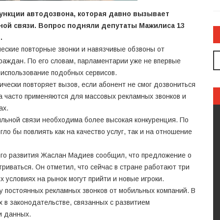
ункции автодозвона, которая давно вызывает
ной связи. Вопрос подняли депутаты Мажилиса 13
.
ческие повторные звонки и навязчивые обзвоны от
раждан. По его словам, парламентарии уже не впервые
использование подобных сервисов.
ически повторяет вызов, если абонент не смог дозвониться
на часто применяются для массовых рекламных звонков и
ах.
ильной связи необходима более высокая конкуренция. По
ло бы повлиять как на качество услуг, так и на отношение
го развития Жаслан Мадиев сообщил, что предложение о
риваться. Он отметил, что сейчас в стране работают три
х условиях на рынок могут прийти и новые игроки.
у постоянных рекламных звонков от мобильных компаний. В
х в законодательстве, связанных с развитием
и данных.