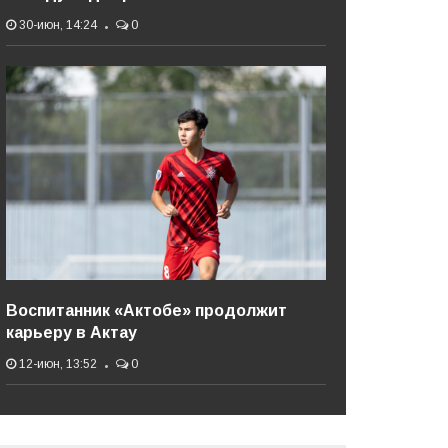
30-июн, 14:24
0
Воспитанник «Актобе» продолжит
карьеру в Актау
12-июн, 13:52
0