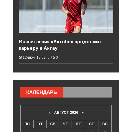
Воспитанник «Актобе» продолжит
карьеру в Актау
12-июн, 13:52
0
КАЛЕНДАРЬ
«
АВГУСТ 2026 »
ПН
ВТ
СР
ЧТ
ПТ
СБ
ВС