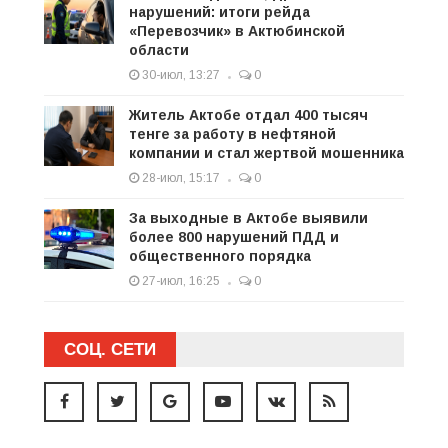
нарушений: итоги рейда
«Перевозчик» в Актюбинской
области
30-июл, 13:27
0
Житель Актобе отдал 400 тысяч
тенге за работу в нефтяной
компании и стал жертвой мошенника
28-июл, 15:17
0
За выходные в Актобе выявили
более 800 нарушений ПДД и
общественного порядка
27-июл, 16:25
0
СОЦ. СЕТИ