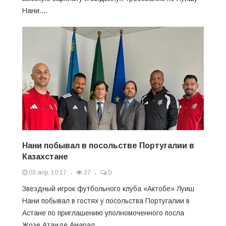
Нани....
Нани побывал в посольстве Португалии в
Казахстане
03-апр, 10:17
37
0
Звездный игрок футбольного клуба «Актобе» Луиш
Нани побывал в гостях у посольства Португалии в
Астане по приглашению уполномоченного посла
Жозе Атаиде Амарал....