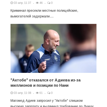
03-апр, 11:37
46
0
Криминал пресекли местные полицейские,
вымогателей задержали....
"Актобе" отказался от Адиева из-за
миллионов и позиции по Нани
03-апр, 11:08
61
0
Магомед Адиев запросил у "Актобе" слишком
высокую зарплату и выдвинул требование по Луишу