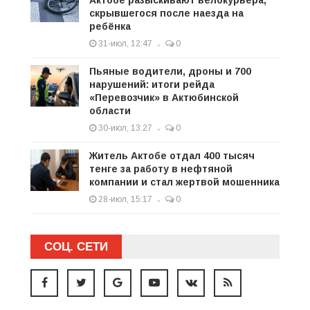
Актобе разыскивают велокурьера,
скрывшегося после наезда на
ребёнка
31-июл, 12:47
0
Пьяные водители, дроны и 700
нарушений: итоги рейда
«Перевозчик» в Актюбинской
области
30-июл, 13:27
0
Житель Актобе отдал 400 тысяч
тенге за работу в нефтяной
компании и стал жертвой мошенника
28-июл, 15:17
0
СОЦ. СЕТИ