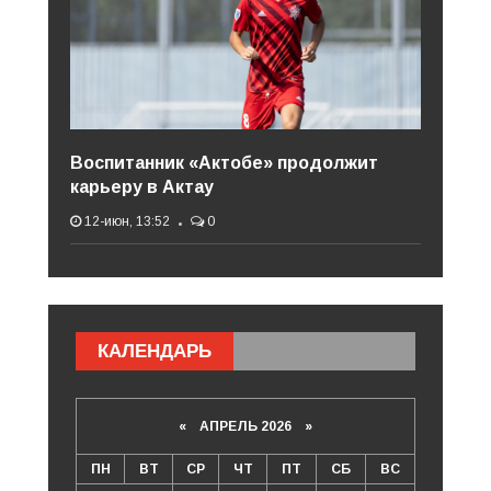
Воспитанник «Актобе» продолжит
карьеру в Актау
12-июн, 13:52
0
КАЛЕНДАРЬ
«
АПРЕЛЬ 2026
»
ПН
ВТ
СР
ЧТ
ПТ
СБ
ВС