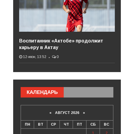
Воспитанник «Актобе» продолжит
карьеру в Актау
12-июн, 13:52
0
КАЛЕНДАРЬ
«
АВГУСТ 2026 »
ПН
ВТ
СР
ЧТ
ПТ
СБ
ВС
1
2