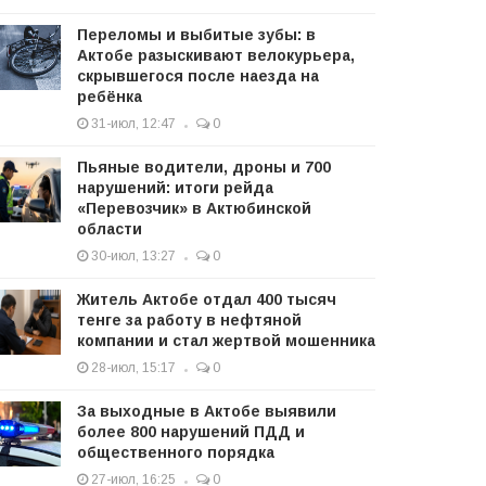
Переломы и выбитые зубы: в
Актобе разыскивают велокурьера,
скрывшегося после наезда на
ребёнка
31-июл, 12:47
0
Пьяные водители, дроны и 700
нарушений: итоги рейда
«Перевозчик» в Актюбинской
области
30-июл, 13:27
0
Житель Актобе отдал 400 тысяч
тенге за работу в нефтяной
компании и стал жертвой мошенника
28-июл, 15:17
0
За выходные в Актобе выявили
более 800 нарушений ПДД и
общественного порядка
27-июл, 16:25
0