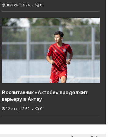
30-июн, 14:24
0
Воспитанник «Актобе» продолжит
карьеру в Актау
12-июн, 13:52
0