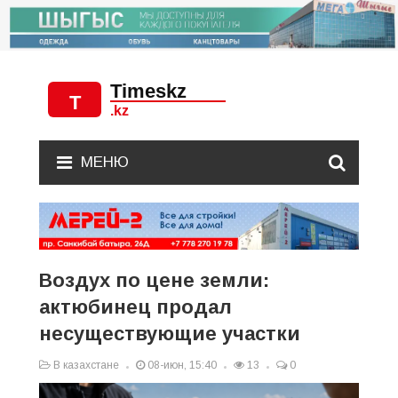
МЕНЮ
Воздух по цене земли:
актюбинец продал
несуществующие участки
В казахстане
08-июн, 15:40
13
0