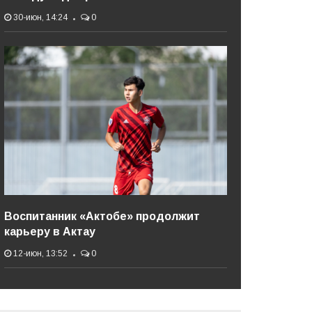
30-июн, 14:24
0
Воспитанник «Актобе» продолжит
карьеру в Актау
12-июн, 13:52
0