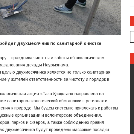
 пройдет двухмесячник по санитарной очистке
ару – праздника чистоты и заботы об экологическом
 празднования декады Наурызнама.
й целью двухмесячника является не только санитарная
ие у жителей ответственности за чистоту и порядок в
ологическая акция «Таза Қазақстан» направлена на
ие санитарно-экологической обстановки в регионах и
ения к природе. Мы будем системно привлекать к работам
дежные организации и волонтерские объединения.
оров, парков и скверов, а также соблюдению правил
ках двухмесячника будут проведены массовые посадки