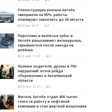
04-авг, 09:49
0
Реконструкция вокзала Актобе
завершена на 95%: работы
планируют закончить до 20 августа
04-авг, 09:27
0
Переломы и выбитые зубы: в
Актобе разыскивают велокурьера,
скрывшегося после наезда на
ребёнка
31-июл, 12:47
0
Пьяные водители, дроны и 700
нарушений: итоги рейда
«Перевозчик» в Актюбинской
области
30-июл, 13:27
0
Житель Актобе отдал 400 тысяч
тенге за работу в нефтяной
компании и стал жертвой мошенника