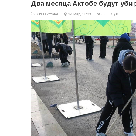
Два месяца Актобе будут уби
В казахстане
24-мар, 11:03
63
0