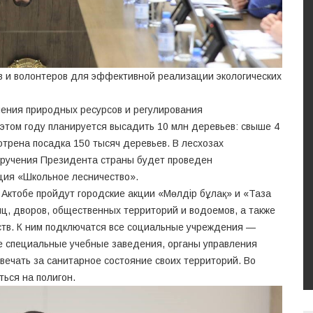
в и волонтеров для эффективной реализации экологических
ения природных ресурсов и регулирования
этом году планируется высадить 10 млн деревьев: свыше 4
отрена посадка 150 тысяч деревьев. В лесхозах
поручения Президента страны будет проведен
ция «Школьное лесничество».
 Актобе пройдут городские акции «Мөлдір бұлақ» и «Таза
иц, дворов, общественных территорий и водоемов, а также
ств. К ним подключатся все социальные учреждения —
е специальные учебные заведения, органы управления
вечать за санитарное состояние своих территорий. Во
ься на полигон.