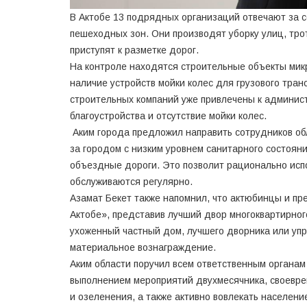
В Актобе 13 подрядных организаций отвечают за 
пешеходных зон. Они производят уборку улиц, тро
приступят к разметке дорог.
На контроле находятся строительные объекты ми
наличие устройств мойки колес для грузового тра
строительных компаний уже привлечены к админис
благоустройства и отсутствие мойки колес.
Аким города предложил направить сотрудников об
за городом с низким уровнем санитарного состоян
объездные дороги. Это позволит рационально испо
обслуживаются регулярно.
Азамат Бекет также напомнил, что актюбинцы и пре
Актобе», представив лучший двор многоквартирног
ухоженный частный дом, лучшего дворника или уп
материальное вознаграждение.
Аким области поручил всем ответственным органам
выполнением мероприятий двухмесячника, своевре
и озеленения, а также активно вовлекать населени