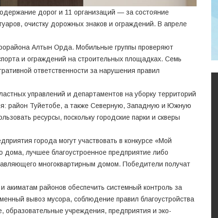
содержание дорог и 11 организаций — за состояние
туаров, очистку дорожных знаков и ограждений. В апреле
крорайона Алтын Орда. Мобильные группы проверяют
нспорта и ограждений на строительных площадках. Семь
тративной ответственности за нарушения правил
ластных управлений и департаментов на уборку территорий
ия: район Туйетобе, а также Северную, Западную и Южную
льзовать ресурсы, поскольку городские парки и скверы
дприятия города могут участвовать в конкурсе «Мой
о дома, лучшее благоустроенное предприятие либо
равляющего многоквартирным домом. Победители получат
 и акиматам районов обеспечить системный контроль за
менный вывоз мусора, соблюдение правил благоустройства
е, образовательные учреждения, предприятия и эко-