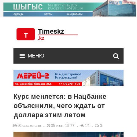
МЕНЮ
Курс меняется: в Нацбанке
объяснили, чего ждать от
доллара этим летом
В казахстане
05-июн, 15:27
17
0