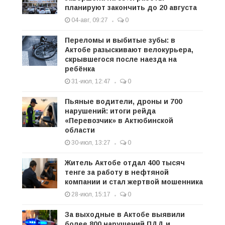
планируют закончить до 20 августа
04-авг, 09:27
0
Переломы и выбитые зубы: в
Актобе разыскивают велокурьера,
скрывшегося после наезда на
ребёнка
31-июл, 12:47
0
Пьяные водители, дроны и 700
нарушений: итоги рейда
«Перевозчик» в Актюбинской
области
30-июл, 13:27
0
Житель Актобе отдал 400 тысяч
тенге за работу в нефтяной
компании и стал жертвой мошенника
28-июл, 15:17
0
За выходные в Актобе выявили
более 800 нарушений ПДД и