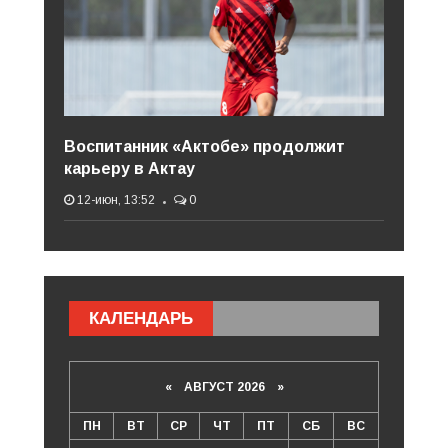
Воспитанник «Актобе» продолжит
карьеру в Актау
12-июн, 13:52
0
КАЛЕНДАРЬ
«
АВГУСТ 2026 »
ПН
ВТ
СР
ЧТ
ПТ
СБ
ВС