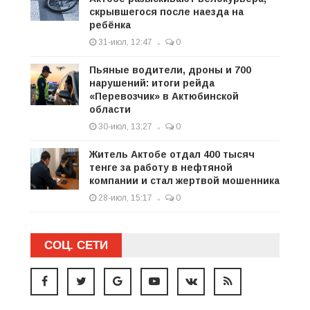
скрывшегося после наезда на
ребёнка
31-июл, 12:47
0
Пьяные водители, дроны и 700
нарушений: итоги рейда
«Перевозчик» в Актюбинской
области
30-июл, 13:27
0
Житель Актобе отдал 400 тысяч
тенге за работу в нефтяной
компании и стал жертвой мошенника
28-июл, 15:17
0
СОЦ. СЕТИ