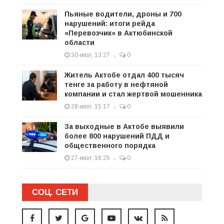
Пьяные водители, дроны и 700
нарушений: итоги рейда
«Перевозчик» в Актюбинской
области
30-июл, 13:27
0
Житель Актобе отдал 400 тысяч
тенге за работу в нефтяной
компании и стал жертвой мошенника
28-июл, 15:17
0
За выходные в Актобе выявили
более 800 нарушений ПДД и
общественного порядка
27-июл, 16:25
0
СОЦ. СЕТИ