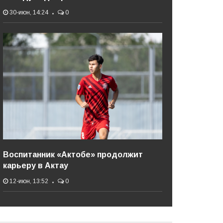
30-июн, 14:24
0
Воспитанник «Актобе» продолжит
карьеру в Актау
12-июн, 13:52
0