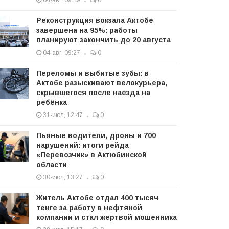
04-авг, 09:49
0
Реконструкция вокзала Актобе
завершена на 95%: работы
планируют закончить до 20 августа
04-авг, 09:27
0
Переломы и выбитые зубы: в
Актобе разыскивают велокурьера,
скрывшегося после наезда на
ребёнка
31-июл, 12:47
0
Пьяные водители, дроны и 700
нарушений: итоги рейда
«Перевозчик» в Актюбинской
области
30-июл, 13:27
0
Житель Актобе отдал 400 тысяч
тенге за работу в нефтяной
компании и стал жертвой мошенника