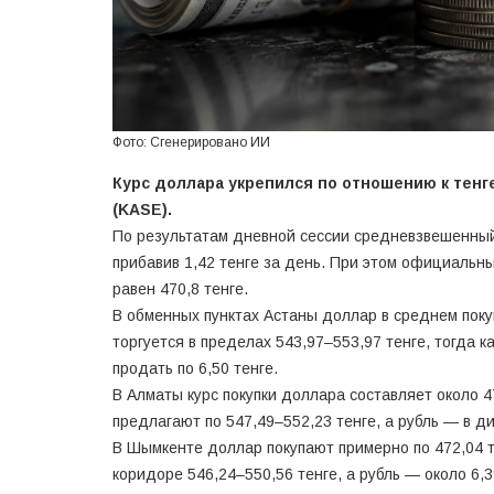
Фото: Сгенерировано ИИ
Курс доллара укрепился по отношению к тенг
(KASE).
По результатам дневной сессии средневзвешенный 
прибавив 1,42 тенге за день. При этом официальн
равен 470,8 тенге.
В обменных пунктах Астаны доллар в среднем покуп
торгуется в пределах 543,97–553,97 тенге, тогда к
продать по 6,50 тенге.
В Алматы курс покупки доллара составляет около 4
предлагают по 547,49–552,23 тенге, а рубль — в ди
В Шымкенте доллар покупают примерно по 472,04 те
коридоре 546,24–550,56 тенге, а рубль — около 6,3