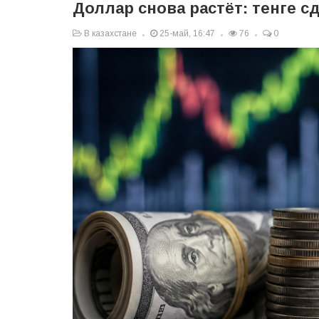
Доллар снова растёт: тенге с
В казахстане
25-май, 16:47
76
0