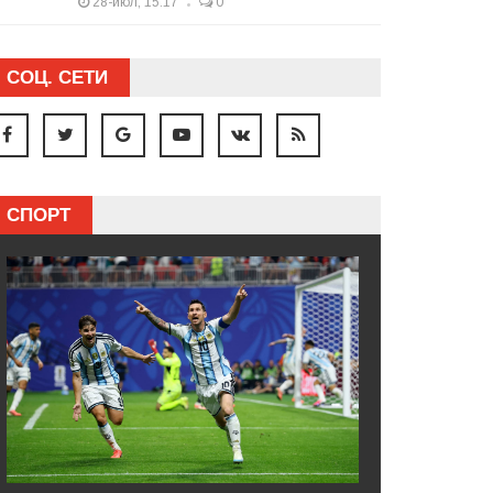
28-июл, 15:17
0
СОЦ. СЕТИ
СПОРТ