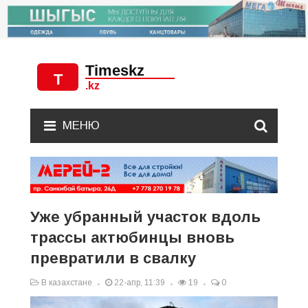
МЕНЮ
Уже убранный участок вдоль
трассы актюбинцы вновь
превратили в свалку
В казахстане
22-апр, 11:39
19
0