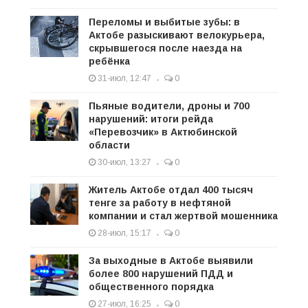
Переломы и выбитые зубы: в
Актобе разыскивают велокурьера,
скрывшегося после наезда на
ребёнка
31-июл, 12:47
0
Пьяные водители, дроны и 700
нарушений: итоги рейда
«Перевозчик» в Актюбинской
области
30-июл, 13:27
0
Житель Актобе отдал 400 тысяч
тенге за работу в нефтяной
компании и стал жертвой мошенника
28-июл, 15:17
0
За выходные в Актобе выявили
более 800 нарушений ПДД и
общественного порядка
27-июл, 16:25
0