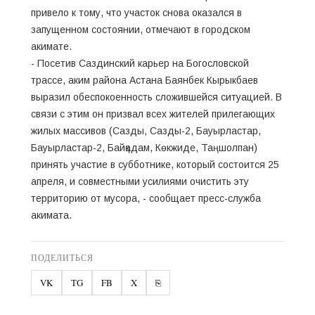
привело к тому, что участок снова оказался в
запущенном состоянии, отмечают в городском
акимате.
- Посетив Саздинский карьер на Богословской
трассе, аким района Астана Баянбек Кырыкбаев
выразил обеспокоенность сложившейся ситуацией. В
связи с этим он призвал всех жителей прилегающих
жилых массивов (Сазды, Сазды-2, Бауырластар,
Бауырластар-2, Байқадам, Көкжиде, Таңшолпан)
принять участие в субботнике, который состоится 25
апреля, и совместными усилиями очистить эту
территорию от мусора, - сообщает пресс-служба
акимата.
ПОДЕЛИТЬСЯ
VK
TG
FB
X
⎘