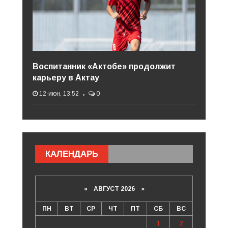
Воспитанник «Актобе» продолжит
карьеру в Актау
12-июн, 13:52
0
КАЛЕНДАРЬ
«
АВГУСТ 2026 »
ПН
ВТ
СР
ЧТ
ПТ
СБ
ВС
1
2