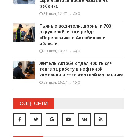
скрывшегося после наезда на
ребёнка
31-июл, 12:47
0
Пьяные водители, дроны и 700
нарушений: итоги рейда
«Перевозчик» в Актюбинской
области
30-июл, 13:27
0
Житель Актобе отдал 400 тысяч
тенге за работу в нефтяной
компании и стал жертвой мошенника
28-июл, 15:17
0
СОЦ. СЕТИ