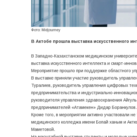
Фото: Midjourney
В Актобе прошла выставка искусственного ин
В Западно-Казахстанском медицинском университе
выставка искусственного интеллекта и смарт-иннова
Мероприятие прошло при поддержке областного уп
В выставке приняли участие руководитель управле
Туралиев, руководитель управления цифровых тех
предпринимательства и индустриально-инновацион
руководителя управления здравоохранения Айгуль
предпринимателей «Атамекен» Дидар Боранкулов.
Кроме того, в мероприятии активно участвовали н
медицинского колледжа имени Бопай ханым и Акт
Маметовой.
На масштабной выставке студенты и молодые уче