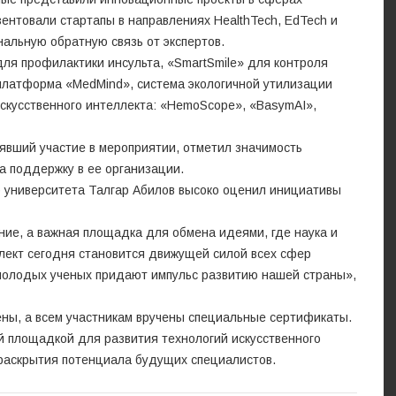
ентовали стартапы в направлениях HealthTech, EdTech и
альную обратную связь от экспертов.
ля профилактики инсульта, «SmartSmile» для контроля
 платформа «MedMind», система экологичной утилизации
искусственного интеллекта: «HemoScope», «BasymAI»,
явший участие в мероприятии, отметил значимость
а поддержку в ее организации.
 университета Талгар Абилов высоко оценил инициативы
ие, а важная площадка для обмена идеями, где наука и
ллект сегодня становится движущей силой всех сфер
молодых ученых придают импульс развитию нашей страны»,
ены, а всем участникам вручены специальные сертификаты.
й площадкой для развития технологий искусственного
раскрытия потенциала будущих специалистов.