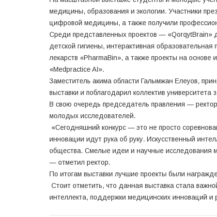
медицины, образования и экологии. Участники през
цифровой медицины, а также получили профессион
Среди представленных проектов — «QorqytBrain» д
детской гигиены, интерактивная образовательная
лекарств «PharmaBin», а также проекты на основе 
«Medpractice AI».
Заместитель акима области Галымжан Елеуов, прин
выставки и поблагодарил коллектив университета з
В свою очередь председатель правления — ректор
молодых исследователей.
«Сегодняшний конкурс — это не просто соревнован
инновации идут рука об руку. Искусственный инте
общества. Смелые идеи и научные исследования 
— отметил ректор.
По итогам выставки лучшие проекты были награжд
Стоит отметить, что данная выставка стала важно
интеллекта, поддержки медицинских инноваций и 