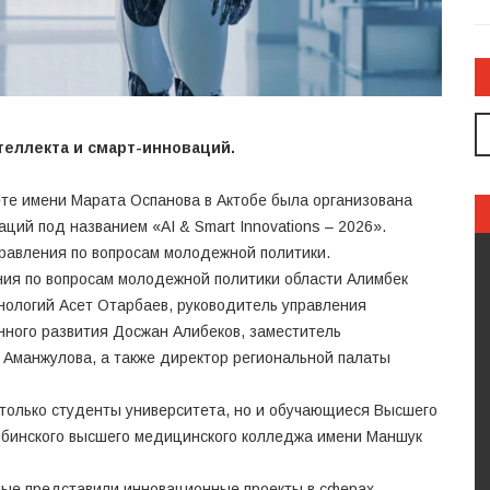
теллекта и смарт-инноваций.
те имени Марата Оспанова в Актобе была организована
ций под названием «AI & Smart Innovations – 2026».
равления по вопросам молодежной политики.
ния по вопросам молодежной политики области Алимбек
нологий Асет Отарбаев, руководитель управления
ного развития Досжан Алибеков, заместитель
 Аманжулова, а также директор региональной палаты
е только студенты университета, но и обучающиеся Высшего
юбинского высшего медицинского колледжа имени Маншук
ные представили инновационные проекты в сферах