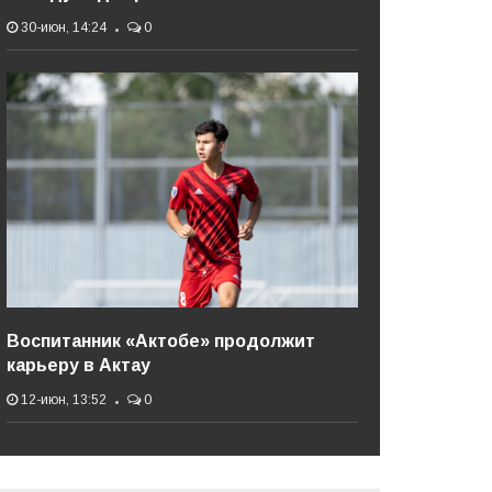
30-июн, 14:24
0
Воспитанник «Актобе» продолжит
карьеру в Актау
12-июн, 13:52
0