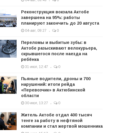
04-авг, 09:49
0
Реконструкция вокзала Актобе
завершена на 95%: работы
планируют закончить до 20 августа
04-авг, 09:27
0
Переломы и выбитые зубы: в
Актобе разыскивают велокурьера,
скрывшегося после наезда на
ребёнка
31-июл, 12:47
0
Пьяные водители, дроны и 700
нарушений: итоги рейда
«Перевозчик» в Актюбинской
области
30-июл, 13:27
0
Житель Актобе отдал 400 тысяч
тенге за работу в нефтяной
компании и стал жертвой мошенника