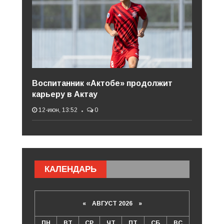
Воспитанник «Актобе» продолжит
карьеру в Актау
12-июн, 13:52
0
КАЛЕНДАРЬ
«
АВГУСТ 2026 »
ПН
ВТ
СР
ЧТ
ПТ
СБ
ВС