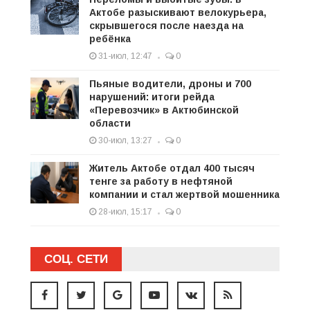
Актобе разыскивают велокурьера,
скрывшегося после наезда на
ребёнка
31-июл, 12:47
0
Пьяные водители, дроны и 700
нарушений: итоги рейда
«Перевозчик» в Актюбинской
области
30-июл, 13:27
0
Житель Актобе отдал 400 тысяч
тенге за работу в нефтяной
компании и стал жертвой мошенника
28-июл, 15:17
0
СОЦ. СЕТИ