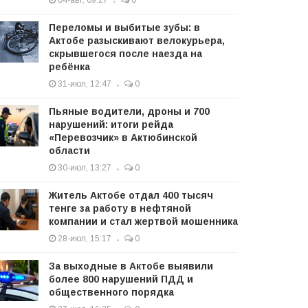
04-авг, 09:27
0
Переломы и выбитые зубы: в
Актобе разыскивают велокурьера,
скрывшегося после наезда на
ребёнка
31-июл, 12:47
0
Пьяные водители, дроны и 700
нарушений: итоги рейда
«Перевозчик» в Актюбинской
области
30-июл, 13:27
0
Житель Актобе отдал 400 тысяч
тенге за работу в нефтяной
компании и стал жертвой мошенника
28-июл, 15:17
0
За выходные в Актобе выявили
более 800 нарушений ПДД и
общественного порядка