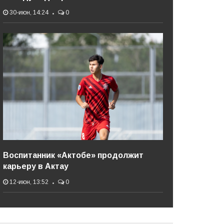
30-июн, 14:24
0
Воспитанник «Актобе» продолжит
карьеру в Актау
12-июн, 13:52
0