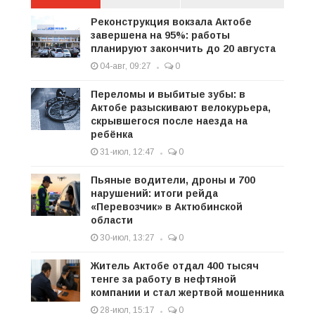
Реконструкция вокзала Актобе
завершена на 95%: работы
планируют закончить до 20 августа
04-авг, 09:27
0
Переломы и выбитые зубы: в
Актобе разыскивают велокурьера,
скрывшегося после наезда на
ребёнка
31-июл, 12:47
0
Пьяные водители, дроны и 700
нарушений: итоги рейда
«Перевозчик» в Актюбинской
области
30-июл, 13:27
0
Житель Актобе отдал 400 тысяч
тенге за работу в нефтяной
компании и стал жертвой мошенника
28-июл, 15:17
0