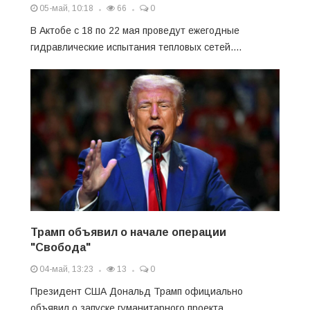
05-май, 10:18
66
0
В Актобе с 18 по 22 мая проведут ежегодные
гидравлические испытания тепловых сетей....
Трамп объявил о начале операции
"Свобода"
04-май, 13:23
13
0
Президент США Дональд Трамп официально
объявил о запуске гуманитарного проекта....