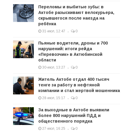
Переломы и выбитые зубы: в
Актобе разыскивают велокурьера,
скрывшегося после наезда на
ребёнка
31-июл, 12:47
0
Пьяные водители, дроны и 700
нарушений: итоги рейда
«Перевозчик» в Актюбинской
области
30-июл, 13:27
0
Житель Актобе отдал 400 тысяч
тенге за работу в нефтяной
компании и стал жертвой мошенника
28-июл, 15:17
0
За выходные в Актобе выявили
более 800 нарушений ПДД и
общественного порядка
27-июл, 16:25
0