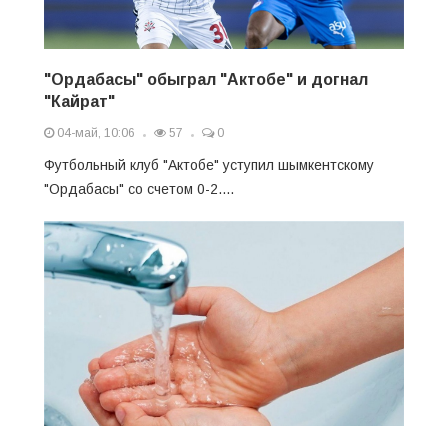
"Ордабасы" обыграл "Актобе" и догнал
"Кайрат"
04-май, 10:06
57
0
Футбольный клуб "Актобе" уступил шымкентскому
"Ордабасы" со счетом 0-2....