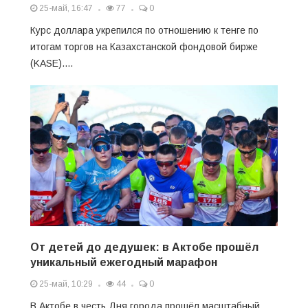
25-май, 16:47
77
0
Курс доллара укрепился по отношению к тенге по
итогам торгов на Казахстанской фондовой бирже
(KASE)....
От детей до дедушек: в Актобе прошёл
уникальный ежегодный марафон
25-май, 10:29
44
0
В Актобе в честь Дня города прошёл масштабный