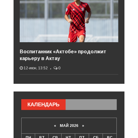
Воспитанник «Актобе» продолжит
карьеру в Актау
12-июн, 13:52
0
КАЛЕНДАРЬ
«
МАЙ 2026
»
ПН
ВТ
СР
ЧТ
ПТ
СБ
ВС