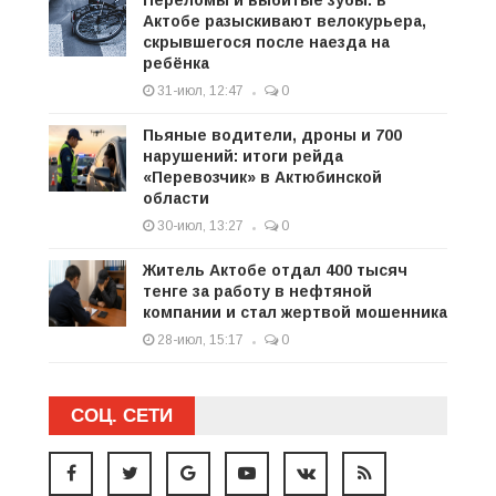
Переломы и выбитые зубы: в
Актобе разыскивают велокурьера,
скрывшегося после наезда на
ребёнка
31-июл, 12:47
0
Пьяные водители, дроны и 700
нарушений: итоги рейда
«Перевозчик» в Актюбинской
области
30-июл, 13:27
0
Житель Актобе отдал 400 тысяч
тенге за работу в нефтяной
компании и стал жертвой мошенника
28-июл, 15:17
0
СОЦ. СЕТИ