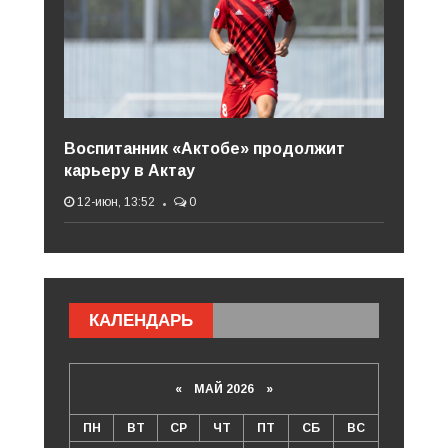
Воспитанник «Актобе» продолжит
карьеру в Актау
12-июн, 13:52
0
КАЛЕНДАРЬ
«
МАЙ 2026
»
ПН
ВТ
СР
ЧТ
ПТ
СБ
ВС