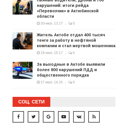
Пьяные водители, дроны и 700
нарушений: итоги рейда
«Перевозчик» в Актюбинской
области
30-июл, 13:27
0
Житель Актобе отдал 400 тысяч
тенге за работу в нефтяной
компании и стал жертвой мошенника
28-июл, 15:17
0
За выходные в Актобе выявили
более 800 нарушений ПДД и
общественного порядка
27-июл, 16:25
0
СОЦ. СЕТИ