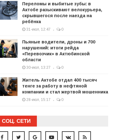
Переломы и выбитые зубы: в
Актобе разыскивают велокурьера,
скрывшегося после наезда на
ребёнка
31-июл, 12:47
0
Пьяные водители, дроны и 700
нарушений: итоги рейда
«Перевозчик» в Актюбинской
области
30-июл, 13:27
0
Житель Актобе отдал 400 тысяч
тенге за работу в нефтяной
компании и стал жертвой мошенника
28-июл, 15:17
0
СОЦ. СЕТИ