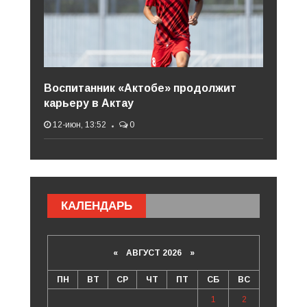
Воспитанник «Актобе» продолжит
карьеру в Актау
12-июн, 13:52
0
КАЛЕНДАРЬ
«
АВГУСТ 2026 »
ПН
ВТ
СР
ЧТ
ПТ
СБ
ВС
1
2