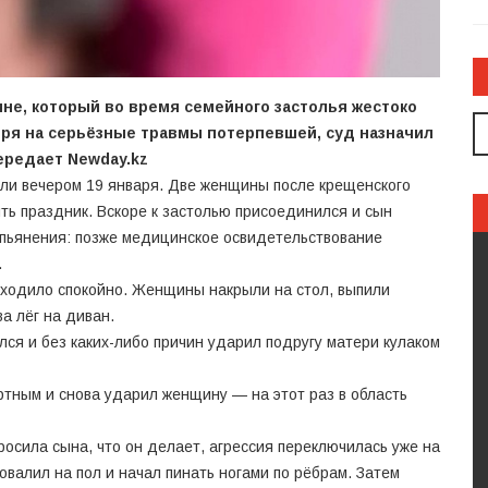
не, который во время семейного застолья жестоко
тря на серьёзные травмы потерпевшей, суд назначил
передает
Newday.kz
шли вечером 19 января. Две женщины после крещенского
ть праздник. Вскоре к застолью присоединился и сын
опьянения: позже медицинское освидетельствование
.
оходило спокойно. Женщины накрыли на стол, выпили
а лёг на диван.
лся и без каких-либо причин ударил подругу матери кулаком
ртным и снова ударил женщину — на этот раз в область
просила сына, что он делает, агрессия переключилась уже на
овалил на пол и начал пинать ногами по рёбрам. Затем