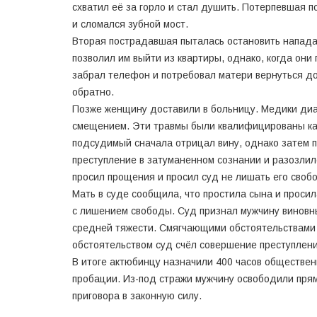
схватил её за горло и стал душить. Потерпевшая п
и сломался зубной мост.
Вторая пострадавшая пыталась остановить нападав
позволил им выйти из квартиры, однако, когда они
забрал телефон и потребовал матери вернуться до
обратно.
Позже женщину доставили в больницу. Медики диа
смещением. Эти травмы были квалифицированы ка
подсудимый сначала отрицал вину, однако затем п
преступление в затуманенном сознании и разозлилс
просил прощения и просил суд не лишать его своб
Мать в суде сообщила, что простила сына и просил
с лишением свободы. Суд признал мужчину виновн
средней тяжести. Смягчающими обстоятельствами 
обстоятельством суд счёл совершение преступления
В итоге актюбинцу назначили 400 часов общественн
пробации. Из-под стражи мужчину освободили прям
приговора в законную силу.