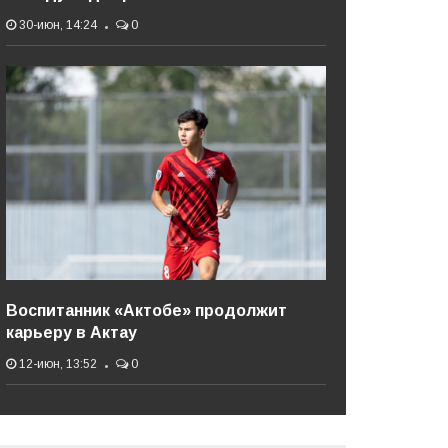
30-июн, 14:24
0
Воспитанник «Актобе» продолжит
карьеру в Актау
12-июн, 13:52
0