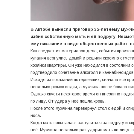
В Актобе вынесли приговор 35-летнему мужчи
избил собственную мать и её подругу. Несмо
ему наказание в виде общественных работ, 
Как следует из материалов дела, события произо
купания вернулись домой и решили скромно отмети
хозяйки квартиры. Он уже находился в состоянии 
подтвердило сочетание алкоголя и каннабиноидов
Исходя из показаний потерпевших, сначала всё пр
несколько рюмок водки, а мужчина после бокала пив
Однако спустя некоторое время он внезапно подня
по лицу. От удара у неё пошла кровь.
После этого мужчина перевернул стол с едой и спи
носа.
Когда мать попыталась заступиться за подругу и с
неё. Мужчина несколько раз ударил мать по лицу, п