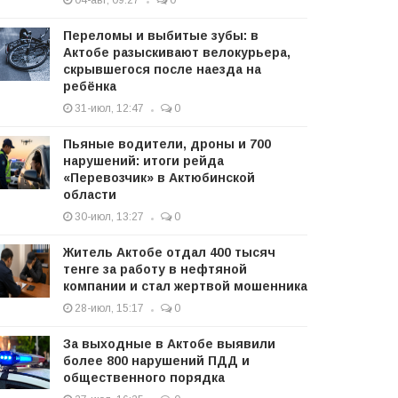
04-авг, 09:27
0
Переломы и выбитые зубы: в
Актобе разыскивают велокурьера,
скрывшегося после наезда на
ребёнка
31-июл, 12:47
0
Пьяные водители, дроны и 700
нарушений: итоги рейда
«Перевозчик» в Актюбинской
области
30-июл, 13:27
0
Житель Актобе отдал 400 тысяч
тенге за работу в нефтяной
компании и стал жертвой мошенника
28-июл, 15:17
0
За выходные в Актобе выявили
более 800 нарушений ПДД и
общественного порядка