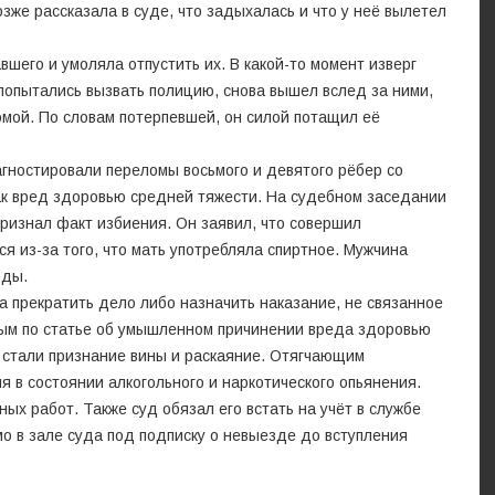
озже рассказала в суде, что задыхалась и что у неё вылетел
шего и умоляла отпустить их. В какой-то момент изверг
 попытались вызвать полицию, снова вышел вслед за ними,
мой. По словам потерпевшей, он силой потащил её
гностировали переломы восьмого и девятого рёбер со
к вред здоровью средней тяжести. На судебном заседании
ризнал факт избиения. Он заявил, что совершил
я из-за того, что мать употребляла спиртное. Мужчина
оды.
а прекратить дело либо назначить наказание, не связанное
ым по статье об умышленном причинении вреда здоровью
стали признание вины и раскаяние. Отягчающим
 в состоянии алкогольного и наркотического опьянения.
ых работ. Также суд обязал его встать на учёт в службе
о в зале суда под подписку о невыезде до вступления