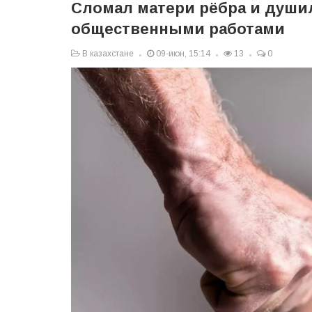
Сломал матери рёбра и душил
общественными работами
В казахстане
09-июн, 15:14
13
0