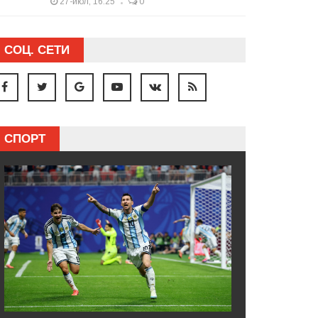
27-июл, 16:25
0
СОЦ. СЕТИ
СПОРТ