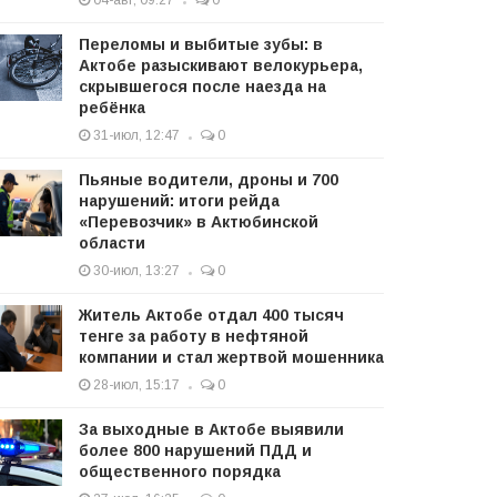
04-авг, 09:27
0
Переломы и выбитые зубы: в
Актобе разыскивают велокурьера,
скрывшегося после наезда на
ребёнка
31-июл, 12:47
0
Пьяные водители, дроны и 700
нарушений: итоги рейда
«Перевозчик» в Актюбинской
области
30-июл, 13:27
0
Житель Актобе отдал 400 тысяч
тенге за работу в нефтяной
компании и стал жертвой мошенника
28-июл, 15:17
0
За выходные в Актобе выявили
более 800 нарушений ПДД и
общественного порядка