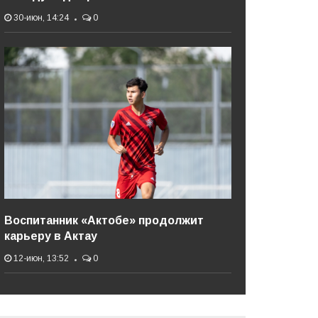
30-июн, 14:24
0
Воспитанник «Актобе» продолжит
карьеру в Актау
12-июн, 13:52
0