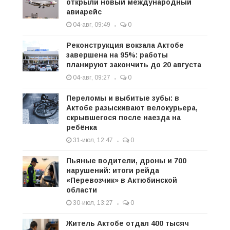
открыли новый международный
авиарейс
04-авг, 09:49
0
Реконструкция вокзала Актобе
завершена на 95%: работы
планируют закончить до 20 августа
04-авг, 09:27
0
Переломы и выбитые зубы: в
Актобе разыскивают велокурьера,
скрывшегося после наезда на
ребёнка
31-июл, 12:47
0
Пьяные водители, дроны и 700
нарушений: итоги рейда
«Перевозчик» в Актюбинской
области
30-июл, 13:27
0
Житель Актобе отдал 400 тысяч