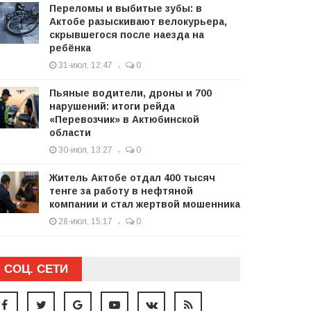
Переломы и выбитые зубы: в
Актобе разыскивают велокурьера,
скрывшегося после наезда на
ребёнка
31-июл, 12:47
0
Пьяные водители, дроны и 700
нарушений: итоги рейда
«Перевозчик» в Актюбинской
области
30-июл, 13:27
0
Житель Актобе отдал 400 тысяч
тенге за работу в нефтяной
компании и стал жертвой мошенника
28-июл, 15:17
0
СОЦ. СЕТИ