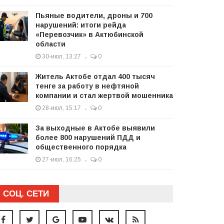
Пьяные водители, дроны и 700
нарушений: итоги рейда
«Перевозчик» в Актюбинской
области
30-июл, 13:27
0
Житель Актобе отдал 400 тысяч
тенге за работу в нефтяной
компании и стал жертвой мошенника
28-июл, 15:17
0
За выходные в Актобе выявили
более 800 нарушений ПДД и
общественного порядка
27-июл, 16:25
0
СОЦ. СЕТИ