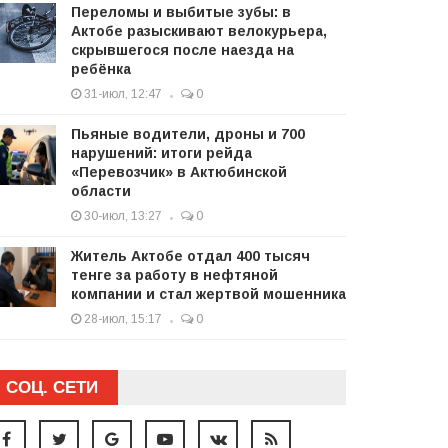
Переломы и выбитые зубы: в
Актобе разыскивают велокурьера,
скрывшегося после наезда на
ребёнка
31-июл, 12:47
0
Пьяные водители, дроны и 700
нарушений: итоги рейда
«Перевозчик» в Актюбинской
области
30-июл, 13:27
0
Житель Актобе отдал 400 тысяч
тенге за работу в нефтяной
компании и стал жертвой мошенника
28-июл, 15:17
0
СОЦ. СЕТИ