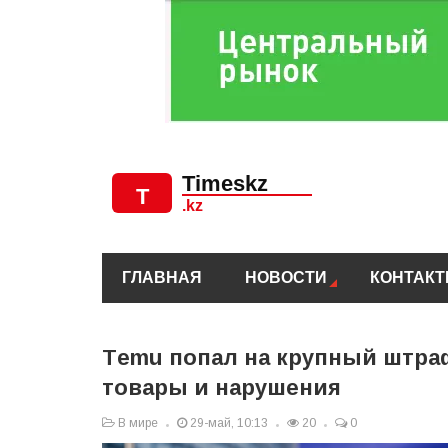
ГЛАВНАЯ
НОВОСТИ
КОНТАК
Тemu попал на крупный штра
товары и нарушения
В мире
29-май, 10:13
20
0