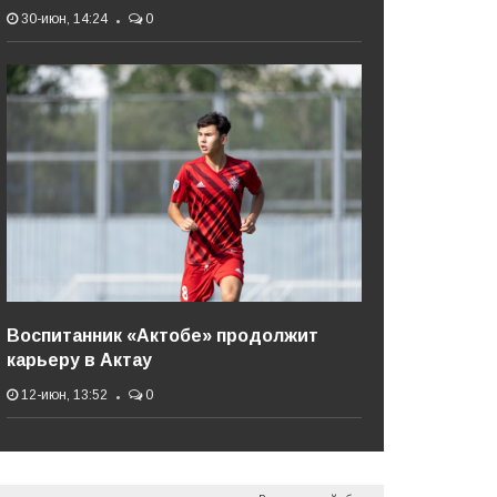
30-июн, 14:24
0
Воспитанник «Актобе» продолжит
карьеру в Актау
12-июн, 13:52
0