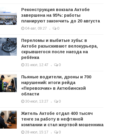
Реконструкция вокзала Актобе
завершена на 95%: работы
планируют закончить до 20 августа
04-авг, 09:27
0
Переломы и выбитые зубы: в
Актобе разыскивают велокурьера,
скрывшегося после наезда на
ребёнка
31-июл, 12:47
0
Пьяные водители, дроны и 700
нарушений: итоги рейда
«Перевозчик» в Актюбинской
области
30-июл, 13:27
0
Житель Актобе отдал 400 тысяч
тенге за работу в нефтяной
компании и стал жертвой мошенника
28-июл, 15:17
0