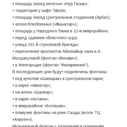
• площадь перед мечетью «Нур Гасыр»;
• территория у кафе Taksim;
• площадь перед Центральным стадионом (Арбат);
• аллея Влюбленных («Ғашықтар»);
• площадь у Народного банка в 12-м микрорайоне;
• перед зданием областного суда;
• улица 101-й стрелковой бригады;
• пересечение проспектов Абилкайыр хана и А.
Молдагуловой (фонтан «Визави»);
• ⁠в Жилгородке (фонтан “Филармония”);
В последующие дни будут подключены фонтаны:
• под куполом «Шанырак» в Центральном парке;
• в парке «Авиатор»;
• на аллее «Шалкар»;
• в парке «Астана»;
• в микрорайоне «Болашак»;
• плавучие фонтаны на реке Сазды (возле ТЦ
«Керуен»).
Музыкальный фонтан с лазерными и огненными