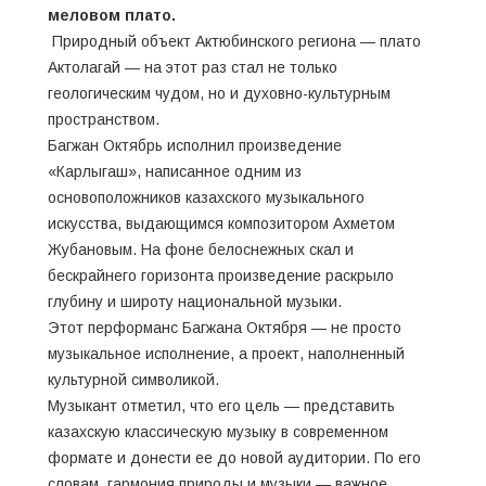
меловом плато.
Природный объект Актюбинского региона — плато
Актолагай — на этот раз стал не только
геологическим чудом, но и духовно-культурным
пространством.
Багжан Октябрь исполнил произведение
«Карлыгаш», написанное одним из
основоположников казахского музыкального
искусства, выдающимся композитором Ахметом
Жубановым. На фоне белоснежных скал и
бескрайнего горизонта произведение раскрыло
глубину и широту национальной музыки.
Этот перформанс Багжана Октября — не просто
музыкальное исполнение, а проект, наполненный
культурной символикой.
Музыкант отметил, что его цель — представить
казахскую классическую музыку в современном
формате и донести ее до новой аудитории. По его
словам, гармония природы и музыки — важное