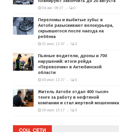
планируют закончить до 20 августа
04-авг, 09:27
0
Переломы и выбитые зубы: в
Актобе разыскивают велокурьера,
скрывшегося после наезда на
ребёнка
31-июл, 12:47
0
Пьяные водители, дроны и 700
нарушений: итоги рейда
«Перевозчик» в Актюбинской
области
30-июл, 13:27
0
Житель Актобе отдал 400 тысяч
тенге за работу в нефтяной
компании и стал жертвой мошенника
28-июл, 15:17
0
СОЦ. СЕТИ