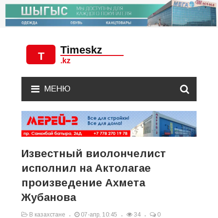
МЕНЮ
Известный виолончелист
исполнил на Актолагае
произведение Ахмета
Жубанова
В казахстане
07-апр, 10:45
34
0