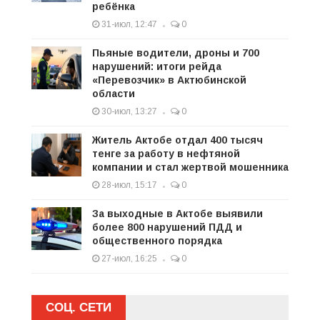
ребёнка
31-июл, 12:47
0
Пьяные водители, дроны и 700
нарушений: итоги рейда
«Перевозчик» в Актюбинской
области
30-июл, 13:27
0
Житель Актобе отдал 400 тысяч
тенге за работу в нефтяной
компании и стал жертвой мошенника
28-июл, 15:17
0
За выходные в Актобе выявили
более 800 нарушений ПДД и
общественного порядка
27-июл, 16:25
0
СОЦ. СЕТИ